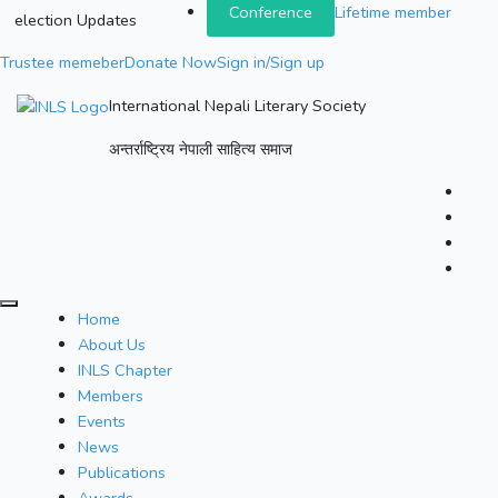
Conference
Lifetime member
election Updates
Trustee memeber
Donate Now
Sign in/Sign up
International Nepali Literary Society
अन्तर्राष्ट्रिय नेपाली साहित्य समाज
Home
About Us
INLS Chapter
Members
Events
News
Publications