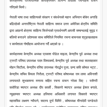
कार्यक्रममा परिचयात्मक कार्यक्रमसँगै विभिन्न विधाका रचनाहरू वाचन
LITERATURE
गरिएको थियो।
नेपाली भाषा तथा साहित्यको संरक्षण र संवर्धनको महान अभियान बोकेर अगाडि
बढिरहेको अन्तर्राष्ट्रिय नेपाली साहित्य समाज उत्तर अमेरिका क्षेत्रीय समिति
द्वारा आफ़नो क्षेत्रमा साहित्य सिर्जनाको प्रवर्धनसंगै आपसी सम्बन्धलाई सुदृढ र
बलियो बनाउने उदेश्यका साथ समितिले नियमित रचना बाचनका श्रृङ्खलाहरू
र कार्यशाला गोष्ठीहरू आयोजना गर्दै आएको छ ।
कार्यक्रममा केन्द्रीय अध्यक्ष प्रकाश पौडेल माइला, केन्द्रीय पूर्व अध्यक्ष तथा
ट्रस्टी परिषद उपाध्यक्ष पदम विश्वकर्मा, केन्द्रीय पूर्व अध्यक्ष तथा सल्लाहकार
मोहन सिटौला, केन्द्रीय वरिष्ठ उपाध्यक्ष गोवर्द्धन पूजा, छन्द कवि कोमल भट्ट ,
केन्द्रीय सचिव विमला निरौला, ट्रस्टी परिषद कोषाध्यक्ष राम लामा अविनाशी
लगायतले शुभकामना मन्तव्य सहित रचना वाचन गरेका थिए । यसैगरी
फ़्लोरिडा च्याप्टर अध्यक्ष दीप कार्की , सिकागो च्याप्टर अध्यक्ष ईश्वर बगाले,
न्युह्याम्सर च्याप्टर अध्यक्ष हरिमाया अधिकारी लगायत सिकाग़ो च्याप्टर
महासचिव लक्ष्मण न्यौपाने, सदस्य दुर्गा घिमिरे , कोषाध्यक्ष मीनादेवी पाण्डेयले