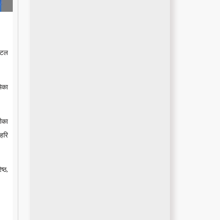
िटल
मिका
ीका
 हरि
्ठ,