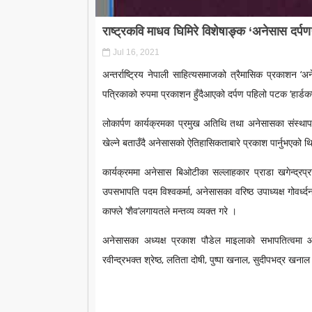
राष्ट्रकवि माधव घिमिरे विशेषाङ्क ‘अनेसास दर्प
Jul 16, 2021
अन्तर्राष्ट्रिय नेपाली साहित्यसमाजको त्रैमासिक प्रकाशन
पत्रिकाको रुपमा प्रकाशन हुँदैआएको दर्पण पहिलो पटक ‘हार्ड
लोकार्पण कार्यक्रमका प्रमुख अतिथि तथा अनेसासका संस्थापक 
खेल्ने बताउँदै अनेसासको ऐतिहासिकताबारे प्रकाश पार्नुभएको थ
कार्यक्रममा अनेसास बिओटीका सल्लाहकार प्राडा खगेन्द्रप
उपसभापति पदम विश्वकर्मा, अनेसासका वरिष्ठ उपाध्यक्ष गोवर्ध्द
काफ्ले ‘शैव’लगायतले मन्तव्य व्यक्त गरे ।
अनेसासका अध्यक्ष प्रकाश पौडेल माइलाको सभापतित्वमा आयो
रवीन्द्रभक्त श्रेष्ठ, लतिता दोषी, पुष्पा खनाल, सुदीपभद्र ख