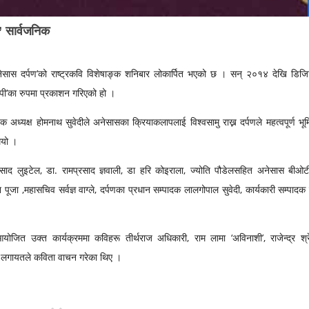
ण’ सार्वजनिक
 ‘अनेसास दर्पण’को राष्ट्रकवि विशेषाङ्क शनिबार लोकार्पित भएको छ । सन् २०१४ देखि डिज
कपी’का रुपमा प्रकाशन गरिएको हो ।
अध्यक्ष होमनाथ सुवेदीले अनेसासका क्रियाकलापलाई विश्वसामु राख्न दर्पणले महत्वपूर्ण भू
ियो ।
्रसाद लुइटेल, डा. रामप्रसाद ज्ञवाली, डा हरि कोइराला, ज्योति पौडेलसहित अनेसास बीओट
न पूजा ,महासचिव सर्वज्ञ वाग्ले, दर्पणका प्रधान सम्पादक लालगोपाल सुवेदी, कार्यकारी सम्पादक
जित उक्त कार्यक्रममा कविहरू तीर्थराज अधिकारी, राम लामा ‘अविनाशी’, राजेन्द्र श्रेष
नाल लगायतले कविता वाचन गरेका थिए ।