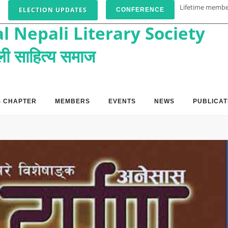
Lifetime memb
ELECTION UPDATES
CONFERENCE
l Nepali Literary Society
पाली साहित्य समाज
S CHAPTER
MEMBERS
EVENTS
NEWS
PUBLICAT