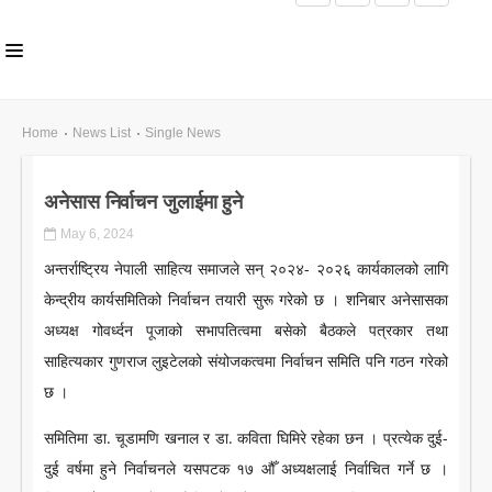
HOME
Home
News List
Single News
ABOUT US
अनेसास निर्वाचन जुलाईमा हुने
INLS CHAPTER
May 6, 2024
MEMBERS
अन्तर्राष्ट्रिय नेपाली साहित्य समाजले सन् २०२४- २०२६ कार्यकालको लागि
EVENTS
केन्द्रीय कार्यसमितिको निर्वाचन तयारी सुरू गरेको छ । शनिबार अनेसासका
अध्यक्ष गोवर्ध्दन पूजाको सभापतित्वमा बसेको बैठकले पत्रकार तथा
NEWS
साहित्यकार गुणराज लुइटेलको संयोजकत्वमा निर्वाचन समिति पनि गठन गरेको
PUBLICATIONS
छ ।
AWARDS
समितिमा डा. चूडामणि खनाल र डा. कविता घिमिरे रहेका छन । प्रत्येक दुई-
GALLERY
दुई वर्षमा हुने निर्वाचनले यसपटक १७ औँ अध्यक्षलाई निर्वाचित गर्ने छ ।