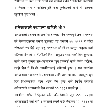
समितिले गर्ने काम र त्यो भन्दा बढी दायित्व बोकेर "अनेसास" देखापर्यो
। नेपाली भाषा र साहित्यप्रति रुची हुनेहरुको लागि यो अत्यन्त
खुशीको कुरा थियो ।
अनेसासको स्थापना कहिले भो ?
अनेसासको स्थापनाका सन्दर्भमा तीनवटा दिन महत्वपूर्ण छन् । १९९०
को विजयादशमीमा यसको शुरुआत गरी जनवरी ११, १९९१ मा यौटा
संस्थाको रुप दिई जुन २३, १९९३मा डी.सी.को कानून अनुसार दर्ता
गरिएको दिन हो । डी.सी.को नियम अनुसार स्थापनाको दिन कुनलाई
मान्ने यस्तो कुरामा संस्थापकहरुले जुन दिनलाई मान्ने निर्णय गर्दछन्,
त्यही दिन नै डि.सी. गभर्नमेन्टलाई स्वीकार्य हुन्छ । यस सन्दर्भमा
अनेसासका स्तम्भहरुले स्थापनाको लागि सबभन्दा बढी महत्वपूर्ण हुने
दिन विधानपरिषद गठन भएकै दिन हुन्छ भन्ने निर्णय गरेकाले
अनेसासको स्थापनाको दिन जनवरी ११,१९९१ भएको हो ।
गभर्नमेन्ट आँफ डिष्ट्रिक्ट आँफ कोलम्बियाले जून २२, १९९३मा
अनेसासलाई दर्ता गर्यो । त्यसको लगत्तै पछि सेप्टेम्बर २२, १९९३ मा