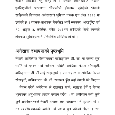
संक्षिप्त पर्यवेक्षण गर्नु मात्र हो । यसबारे क्यानडाबाट निक्लने
एनसिएन्सीको प्रकाशन 'दियालो'ले होमनाथ सुवेदीको 'नेपाली
साहित्यको विकासमा अनेसासको भूमिका' नामक एक लेख १९९६ मा
छापेको छ । त्यसकै आधारका विकसित अर्को संस्करण 'अन्तर्दृष्टि' वर्ष
१२, अङ्क ३, कार्तिक, मंसिर २०६१मा छापिएको थियो त्यसको
होमनाथ सुवेदीद्घारा नै परिमार्जित अभिलेख हो यो ।
अनेसास स्थापनाको पृष्ठभूमि
नेपाली साहित्यिक क्रियाकलाप वाशिङ्गटन डी. सी. मा कसरी शुरु
भयो? यो प्रश्न गर्दा सबैभन्दा पहिले अमेरिका नेपाल सोसाइटी,
वाशिङ्गटन डी. सी.लार्ई सम्झनुपर्छ । सन १९६७ मा अमेरिका नेपाल
सोसाइटी, वाशिङ्गटन डी. सी. स्थापना हुँदा यहां नेपाली धेरै थिएनन
। नेपाल प्रेमी अमेरिकन ले दालभात खाने, स्लाइड हेर्ने र नेपाल
भ्रमणका अनुभवहरु आदान प्रदान गर्दथे । ती अमेरिकन मध्ये कुनै
कुनै अमेरिकनहरुले नेपाली भाषाका कक्षा संचालन गर्ने प्रयास गरे ।
तर स्वयंसेवकहरुको कमीले गर्दा सम्भव हुन सकेको थिएन । सन