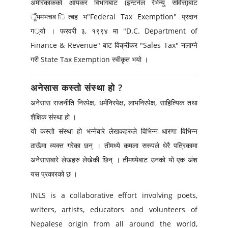
अमेरिकाकको आयकर विभागबाट (इन्टर्नल रेभेन्यु सर्विस्)बाट
ूँभमभचब ित्बह भ"Federal Tax Exemption" प्रदान
गर््यो । फरवरी ३, १९९४ मा "D.C. Department of
Finance & Revenue" बाट विक्रीकर "Sales Tax" नलाग्ने
गरी State Tax Exemption स्वीकृत भयो ।
अनेसास कस्तो संस्था हो ?
अनेसास राजनीति निरपेक्ष, धर्मनिरपेक्ष, लाभनिरपेक्ष, साहित्यिक तथा
शैक्षिक संस्था हो ।
यो कस्तो संस्था हो भन्नेबारे लेखकहरुले विभिन्न धारणा विभिन्न
ठाऊँमा व्यक्त गरेका छन् । तीमध्ये कमला सरुपले धेरै पत्रिकामा
अनेसासबारे लेखहरु लेखेकी छिन् । तीमध्येबाट उनको यो एक अंश
यस प्रकारको छ ।
INLS is a collaborative effort involving poets,
writers, artists, educators and volunteers of
Nepalese origin from all around the world,