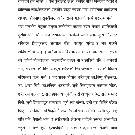
योगदान हुन सक्छ । यसै कुरालाई लक्ष्य बनाएर माथि भनिएका भित्र र
बाहिरका समर्थकहरुको सहयोग लिएर नेपाली भाषा समितिका कार्यकारी
अध्यक्ष होमनाथ सुबेदीबाट अनेसासको गठनको कार्य प्रारम्भ भयो ।
यस सन्दर्भमा बेलुका बेलुका कन्फेरेन्स कलमा बसेर नेपाल अमेरिकाको
दूरीमा पनि यो संस्था स्थापनामा कार्यको लागि काम कुरा निरन्तर
गरिरहने शिवप्रसाद सत्याल 'पीठ', अच्युत श्रेष्ठ र लव गाउंले
अविष्मरणीय छन् । अनेसासको विस्तारको यो समाचार सन्. १९९०
को दशैको विजयाताक काठमाडौमा हल्ला भो र छापियो पनि । जनवरी
११, १९९१ को दिन अच्युत श्रेष्ठको निवासस्थानमा यसको विधान
परिषदको गठन भयो । संस्थापक विधान परिषद्मा डा.विष्णु पौड्याल,
डा. अमर गिरी, डा.हरिहर भट्टराई, श्री शिवप्रसाद सत्याल 'पीठ',
श्री राम मालाकार, श्री होमनाथ सुवेदी, श्री अच्युत श्रेष्ठ, श्री भाष्कर
गिरी, श्री डिगबहादुर तामाङ्ग, श्री लव गांउले, श्री पुरु घिमिरे रहेका
थिए । यो विधान परिषदले नै अब नेपाली भाषा समिति अवधि पुरा भए
पछि पनि नेपाली भाषा र साहित्यको क्षेत्रमा यहाँको समाज असंगठित
नहुने भो भन्ने कुरो देखाइदियो । अर्को शव्दमा भन्दा नेपाली भाषा