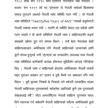
१९८० देखि सन १९९० सम्म प्रशस्त नेपालीहरु यहाँ भित्रिए ।
फलतः सन १९९१ को भए 'एएनएस' ले नेपाली भाषाको बिकाशमा
सघाउ पुयाउने लक्ष्यले नेपाली भाषा समिति गठन गर्यो । यो नेपाली
भाषा समितिले "Twentyfive Years of ANS" नामको डकुमेन्टरी
नेपाली भाषामा तयार गर्यो । तापनि यो समिति केवल एक वर्षको लागि
गठन भएको र यो सानो समितिले नेपाली भाषा र साहित्यप्रति बड्दो
चाखको उद्देश्य पृुरा गर्न सम्भव थिएन । यसै बेला नेपालका केही
साहित्यकारहरु अमेरिकामा पनि नेपाली साहित्यको उत्थानको लागि
कुनै संस्था हुनुपर्छ भनी 'एएनएस' का तत्कालीन उपाध्यक्ष तथा नेपाली
भाषा समितिका कार्यकारी अध्यक्ष होमनाथ सुबेदीसंग आग्रह गरिरहेका
थिए । नेपाली भाषा र साहित्यको क्षेत्रमा अमेरिकाका नेपाली कसरी
मद्दत पुराउन सक्छन त? प्रश्न त ठूलै थियो तर समाधान पनि गारो
थिएन । कुरै कुरामा निष्कर्ष के निकाले भने वर्षभरी प्रकाशित भएका
नेपाली साहित्यका पुस्तकमध्ये सर्वश्रेष्ठ ठहरिएको कुनै एक पुस्तकको
लेखकलाई वर्षैंे यौटा अन्तर्राष्ट्रिय नेपाली साहित्य पुरस्कार मात्र
दिने व्यवस्था गर्न सकेपनि नेपाली साहित्यको फाँटमा अमेरिकाको ठूलो