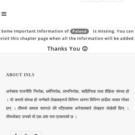
Some Important Information of
is missing. You can
Poland
HOME
visit this chapter page when all the Information will be added.
ABOUT US
Thanks You 🙂
INLS CHAPTER
MEMBERS
ABOUT INLS
EVENTS
अनेसास राजनीति निरपेक्ष, धर्मनिरपेक्ष, लाभनिरपेक्ष, साहित्यिक तथा शैक्षिक संस्था हो
NEWS
। यो कस्तो संस्था हो भन्नेबारे लेखकहरुले विभिन्न धारणा विभिन्न ठाऊँमा व्यक्त गरेका
PUBLICATIONS
छन् । तीमध्ये कमला सरुपले धेरै पत्रिकामा अनेसासबारे लेखहरु लेखेकी छिन् ।
AWARDS
तीमध्येबाट उनको यो एक अंश यस प्रकारको छ ।
GALLERY