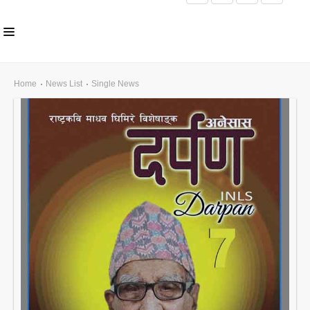
HOME
Home
News List
Single News
ABOUT US
INLS CHAPTER
MEMBERS
EVENTS
NEWS
PUBLICATIONS
AWARDS
GALLERY