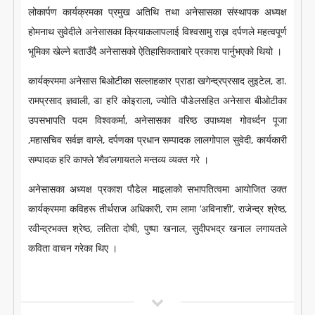
लोकार्पण कार्यक्रमका प्रमुख अतिथि तथा अनेसासका संस्थापक अध्यक्ष
होमनाथ सुवेदीले अनेसासका क्रियाकलापलाई विश्वसामु राख्न दर्पणले महत्वपूर्ण
भूमिका खेल्ने बताउँदै अनेसासको ऐतिहासिकताबारे प्रकाश पार्नुभएको थियो ।
कार्यक्रममा अनेसास बिओटीका सल्लाहकार प्राडा खगेन्द्रप्रसाद लुइटेल, डा.
रामप्रसाद ज्ञवाली, डा हरि कोइराला, ज्योति पौडेलसहित अनेसास बीओटीका
उपसभापति पदम विश्वकर्मा, अनेसासका वरिष्ठ उपाध्यक्ष गोवर्ध्दन पूजा
,महासचिव सर्वज्ञ वाग्ले, दर्पणका प्रधान सम्पादक लालगोपाल सुवेदी, कार्यकारी
सम्पादक हरि काफ्ले ‘शैव’लगायतले मन्तव्य व्यक्त गरे ।
अनेसासका अध्यक्ष प्रकाश पौडेल माइलाको सभापतित्वमा आयोजित उक्त
कार्यक्रममा कविहरू तीर्थराज अधिकारी, राम लामा ‘अविनाशी’, राजेन्द्र श्रेष्ठ,
रवीन्द्रभक्त श्रेष्ठ, लतिता दोषी, पुष्पा खनाल, सुदीपभद्र खनाल लगायतले
कविता वाचन गरेका थिए ।