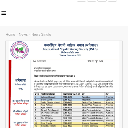
HOME
Home
News
News Single
ABOUT US
INLS CHAPTER
MEMBERS
EVENTS
NEWS
PUBLICATIONS
AWARDS
GALLERY