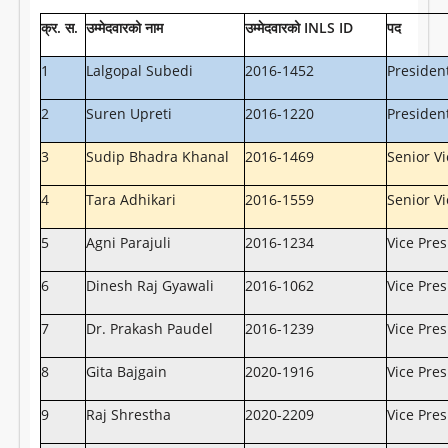
क्र
.
स
.
उम्मेदवारको
नाम
उम्मेदवारको
INLS ID
पद
1
Lalgopal Subedi
2016-1452
Presiden
2
Suren Upreti
2016-1220
Presiden
3
Sudip Bhadra Khanal
2016-1469
Senior Vi
4
Tara Adhikari
2016-1559
Senior Vi
5
Agni Parajuli
2016-1234
Vice Pres
6
Dinesh Raj Gyawali
2016-1062
Vice Pres
7
Dr. Prakash Paudel
2016-1239
Vice Pres
8
Gita Bajgain
2020-1916
Vice Pres
9
Raj Shrestha
2020-2209
Vice Pres