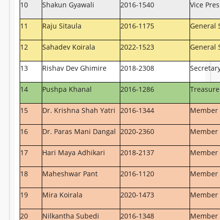
10
Shakun Gyawali
2016-1540
Vice Pres
11
Raju Sitaula
2016-1175
General 
12
Sahadev Koirala
2022-1523
General 
13
Rishav Dev Ghimire
2018-2308
Secretar
14
Pushpa Khanal
2016-1286
Treasure
15
Dr. Krishna Shah Yatri
2016-1344
Member
16
Dr. Paras Mani Dangal
2020-2360
Member
17
Hari Maya Adhikari
2018-2137
Member
18
Maheshwar Pant
2016-1120
Member
19
Mira Koirala
2020-1473
Member
20
Nilkantha Subedi
2016-1348
Member