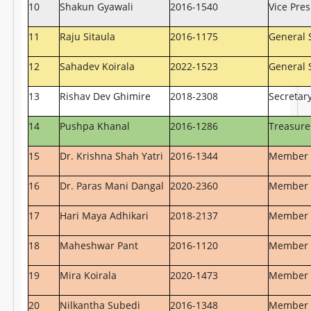
10
Shakun Gyawali
2016-1540
Vice Pres
11
Raju Sitaula
2016-1175
General 
12
Sahadev Koirala
2022-1523
General 
13
Rishav Dev Ghimire
2018-2308
Secretar
14
Pushpa Khanal
2016-1286
Treasure
15
Dr. Krishna Shah Yatri
2016-1344
Member
16
Dr. Paras Mani Dangal
2020-2360
Member
17
Hari Maya Adhikari
2018-2137
Member
18
Maheshwar Pant
2016-1120
Member
19
Mira Koirala
2020-1473
Member
20
Nilkantha Subedi
2016-1348
Member