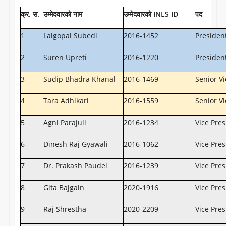
क्र
.
स
.
उम्मेदवारको
नाम
उम्मेदवारको
INLS ID
पद
1
Lalgopal Subedi
2016-1452
Presiden
2
Suren Upreti
2016-1220
Presiden
3
Sudip Bhadra Khanal
2016-1469
Senior Vi
4
Tara Adhikari
2016-1559
Senior Vi
5
Agni Parajuli
2016-1234
Vice Pres
6
Dinesh Raj Gyawali
2016-1062
Vice Pres
7
Dr. Prakash Paudel
2016-1239
Vice Pres
8
Gita Bajgain
2020-1916
Vice Pres
9
Raj Shrestha
2020-2209
Vice Pres