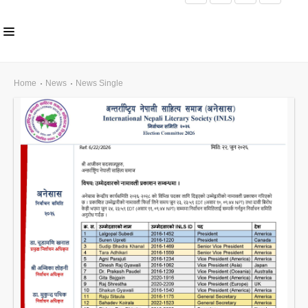
HOME
Home
News
News Single
ABOUT US
INLS CHAPTER
MEMBERS
EVENTS
NEWS
PUBLICATIONS
AWARDS
GALLERY