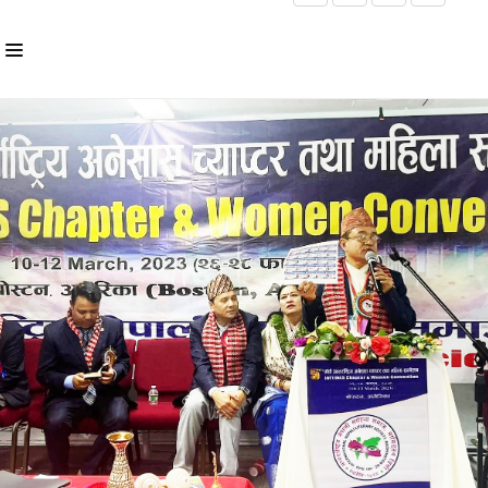
HOME
ABOUT US
INLS CHAPTER
MEMBERS
EVENTS
NEWS
PUBLICATIONS
AWARDS
GALLERY