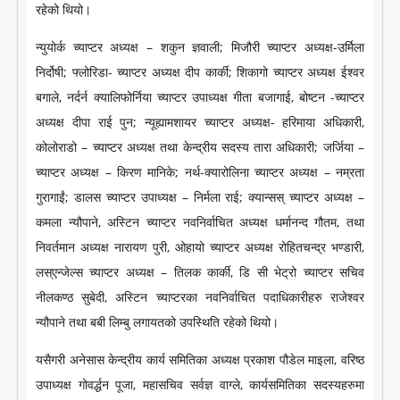
रहेको थियो।
न्युयोर्क च्याप्टर अध्यक्ष – शकुन ज्ञवाली; मिजौरी च्याप्टर अध्यक्ष-उर्मिला
निर्दोषी; फ्लोरिडा- च्याप्टर अध्यक्ष दीप कार्की; शिकागो च्याप्टर अध्यक्ष ईश्वर
बगाले, नर्दर्न क्यालिफोर्निया च्याप्टर उपाध्यक्ष गीता बजागाई, बोष्टन -च्याप्टर
अध्यक्ष दीपा राई पुन; न्यूह्यामशायर च्याप्टर अध्यक्ष- हरिमाया अधिकारी,
कोलोराडो – च्याप्टर अध्यक्ष तथा केन्द्रीय सदस्य तारा अधिकारी; जर्जिया –
च्याप्टर अध्यक्ष – किरण मानिके; नर्थ-क्यारोलिना च्याप्टर अध्यक्ष – नम्रता
गुरागाईं; डालस च्याप्टर उपाध्यक्ष – निर्मला राई; क्यान्सस् च्याप्टर अध्यक्ष –
कमला न्यौपाने, अस्टिन च्याप्टर नवनिर्वाचित अध्यक्ष धर्मानन्द गौतम, तथा
निवर्तमान अध्यक्ष नारायण पुरी, ओहायो च्याप्टर अध्यक्ष रोहितचन्द्र भण्डारी,
लस्एन्जेल्स च्याप्टर अध्यक्ष – तिलक कार्की, डि सी भेट्रो च्याप्टर सचिव
नीलकण्ठ सुबेदी, अस्टिन च्याप्टरका नवनिर्वाचित पदाधिकारीहरु राजेश्वर
न्यौपाने तथा बबी लिम्बु लगायतको उपस्थिति रहेको थियो।
यसैगरी अनेसास केन्द्रीय कार्य समितिका अध्यक्ष प्रकाश पौडेल माइला, वरिष्ठ
उपाध्यक्ष गोवर्द्धन पूजा, महासचिव सर्वज्ञ वाग्ले, कार्यसमितिका सदस्यहरुमा