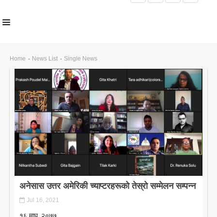
HOME
Home
News List
Single News
ABOUT US
INLS CHAPTER
MEMBERS
EVENTS
NEWS
PUBLICATIONS
अनेसास उत्तर अमेरिकी च्याप्टरहरूको तेस्रो सम्मेलन सम्पन्न
AWARDS
Jul 16, 2021
GALLERY
१६ माघ, २०७७