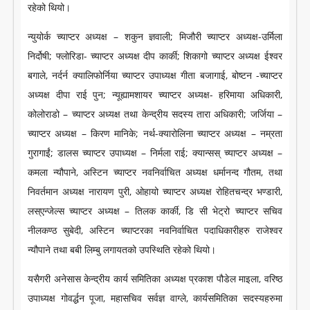
रहेको थियो।
न्युयोर्क च्याप्टर अध्यक्ष – शकुन ज्ञवाली; मिजौरी च्याप्टर अध्यक्ष-उर्मिला
निर्दोषी; फ्लोरिडा- च्याप्टर अध्यक्ष दीप कार्की; शिकागो च्याप्टर अध्यक्ष ईश्वर
बगाले, नर्दर्न क्यालिफोर्निया च्याप्टर उपाध्यक्ष गीता बजागाई, बोष्टन -च्याप्टर
अध्यक्ष दीपा राई पुन; न्यूह्यामशायर च्याप्टर अध्यक्ष- हरिमाया अधिकारी,
कोलोराडो – च्याप्टर अध्यक्ष तथा केन्द्रीय सदस्य तारा अधिकारी; जर्जिया –
च्याप्टर अध्यक्ष – किरण मानिके; नर्थ-क्यारोलिना च्याप्टर अध्यक्ष – नम्रता
गुरागाईं; डालस च्याप्टर उपाध्यक्ष – निर्मला राई; क्यान्सस् च्याप्टर अध्यक्ष –
कमला न्यौपाने, अस्टिन च्याप्टर नवनिर्वाचित अध्यक्ष धर्मानन्द गौतम, तथा
निवर्तमान अध्यक्ष नारायण पुरी, ओहायो च्याप्टर अध्यक्ष रोहितचन्द्र भण्डारी,
लस्एन्जेल्स च्याप्टर अध्यक्ष – तिलक कार्की, डि सी भेट्रो च्याप्टर सचिव
नीलकण्ठ सुबेदी, अस्टिन च्याप्टरका नवनिर्वाचित पदाधिकारीहरु राजेश्वर
न्यौपाने तथा बबी लिम्बु लगायतको उपस्थिति रहेको थियो।
यसैगरी अनेसास केन्द्रीय कार्य समितिका अध्यक्ष प्रकाश पौडेल माइला, वरिष्ठ
उपाध्यक्ष गोवर्द्धन पूजा, महासचिव सर्वज्ञ वाग्ले, कार्यसमितिका सदस्यहरुमा