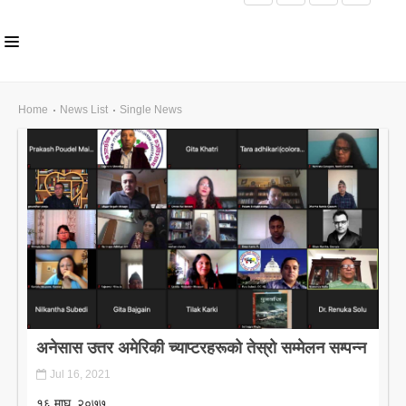
HOME
Home
News List
Single News
ABOUT US
INLS CHAPTER
MEMBERS
EVENTS
NEWS
PUBLICATIONS
अनेसास उत्तर अमेरिकी च्याप्टरहरूको तेस्रो सम्मेलन सम्पन्न
AWARDS
Jul 16, 2021
GALLERY
१६ माघ, २०७७