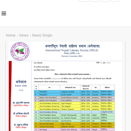
HOME
Home
News
News Single
ABOUT US
INLS CHAPTER
MEMBERS
EVENTS
NEWS
PUBLICATIONS
AWARDS
GALLERY