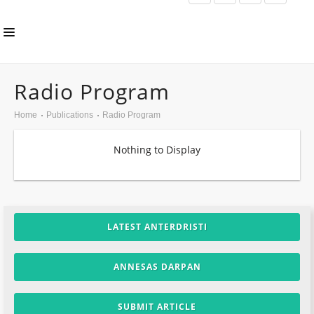
HOME
Radio Program
ABOUT US
Home
Publications
Radio Program
INLS CHAPTER
Nothing to Display
MEMBERS
EVENTS
NEWS
LATEST ANTERDRISTI
PUBLICATIONS
ANNESAS DARPAN
AWARDS
GALLERY
SUBMIT ARTICLE