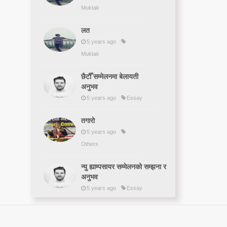
Muktak
लत
5 years ago
Muktak
छैटौँ सम्मेलनमा बेलायती
अनुभव
5 years ago
Essay
तगारो
5 years ago
Others
न्यु ह्याम्पसायर सम्मेलनको सम्झना र
अनुभव
5 years ago
Essay