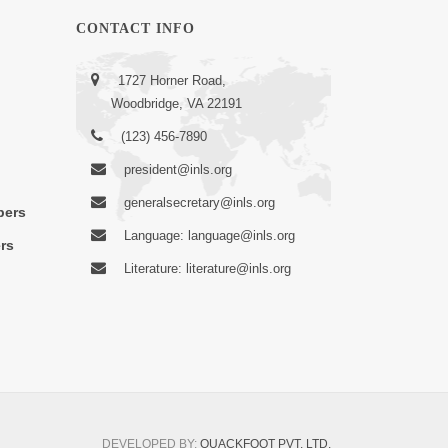
CONTACT INFO
1727 Horner Road,
Woodbridge, VA 22191
(123) 456-7890
president@inls.org
generalsecretary@inls.org
bers
Language: language@inls.org
rs
Literature: literature@inls.org
DEVELOPED BY:
QUACKFOOT PVT. LTD.