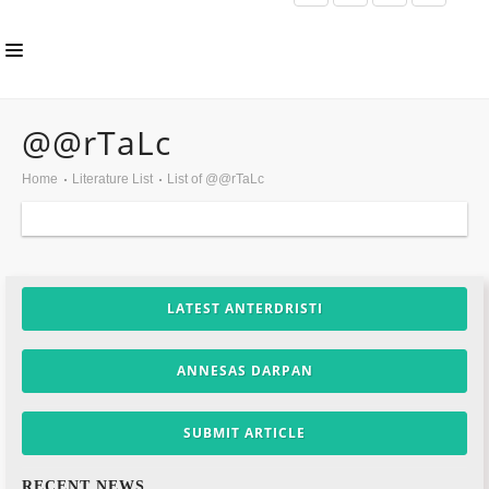
HOME
@@rTaLc
ABOUT US
Home
Literature List
List of @@rTaLc
INLS CHAPTER
MEMBERS
EVENTS
LATEST ANTERDRISTI
NEWS
ANNESAS DARPAN
PUBLICATIONS
AWARDS
SUBMIT ARTICLE
GALLERY
RECENT NEWS