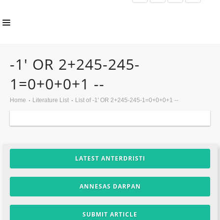
HOME
-1' OR 2+245-245-
ABOUT US
1=0+0+0+1 --
INLS CHAPTER
Home
Literature List
List of -1' OR 2+245-245-1=0+0+0+1 --
MEMBERS
EVENTS
NEWS
LATEST ANTERDRISTI
PUBLICATIONS
ANNESAS DARPAN
AWARDS
GALLERY
SUBMIT ARTICLE