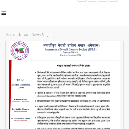
HOME
Home
News
News Single
ABOUT US
INLS CHAPTER
MEMBERS
EVENTS
NEWS
PUBLICATIONS
AWARDS
GALLERY