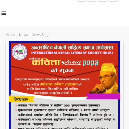
HOME
Home
News
News Single
ABOUT US
INLS CHAPTER
MEMBERS
EVENTS
NEWS
PUBLICATIONS
AWARDS
GALLERY